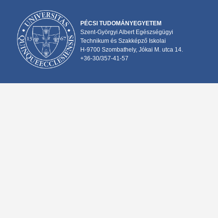
PÉCSI TUDOMÁNYEGYETEM
Szent-Györgyi Albert Egészségügyi
Technikum és Szakképző Iskolai
H-9700 Szombathely, Jókai M. utca 14.
+36-30/357-41-57