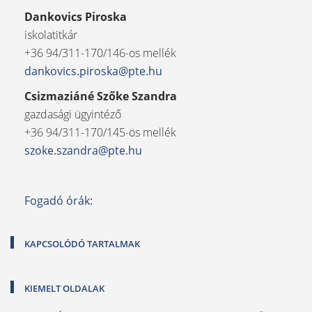
Dankovics Piroska
iskolatitkár
+36 94/311-170/146-os mellék
dankovics.piroska@pte.hu
Csizmaziáné Szőke Szandra
gazdasági ügyintéző
+36 94/311-170/145-ös mellék
szoke.szandra@pte.hu
Fogadó órák:
KAPCSOLÓDÓ TARTALMAK
KIEMELT OLDALAK