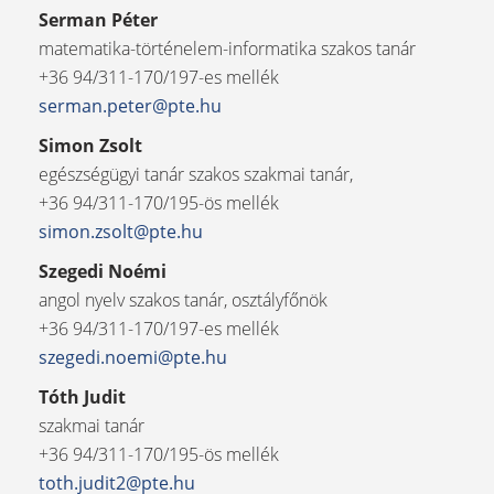
Serman Péter
matematika-történelem-informatika szakos tanár
+36 94/311-170/197-es mellék
serman.peter@pte.hu
Simon Zsolt
egészségügyi tanár szakos szakmai tanár,
+36 94/311-170/195-ös mellék
simon.zsolt@pte.hu
Szegedi Noémi
angol nyelv szakos tanár, osztályfőnök
+36 94/311-170/197-es mellék
szegedi.noemi@pte.hu
Tóth Judit
szakmai tanár
+36 94/311-170/195-ös mellék
toth.judit2@pte.hu