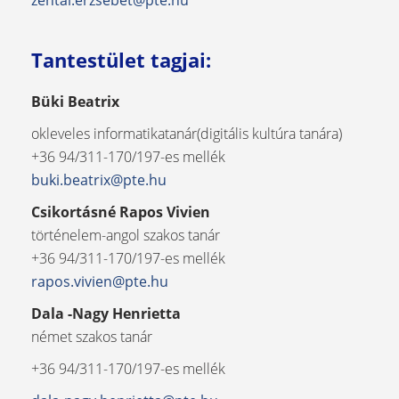
zentai.erzsebet@pte.hu
Tantestület tagjai:
Büki Beatrix
okleveles informatikatanár(digitális kultúra tanára)
+36 94/311-170/197-es mellék
buki.beatrix@pte.hu
Csikortásné Rapos Vivien
történelem-angol szakos tanár
+36 94/311-170/197-es mellék
rapos.vivien@pte.hu
Dala -Nagy Henrietta
német szakos tanár
+36 94/311-170/197-es mellék