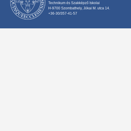
Technikum és Szakképző Iskolai
H-9700 Szombathely, Jókai M. utca 14.
+36-30/357-41-57