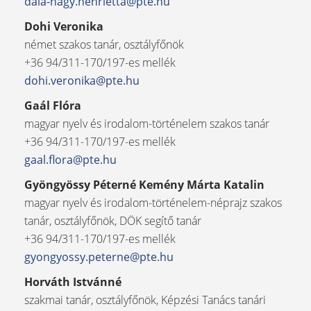
dala-nagy.henrietta@pte.hu
Dohi Veronika
német szakos tanár, osztályfőnök
+36 94/311-170/197-es mellék
dohi.veronika@pte.hu
Gaál Flóra
magyar nyelv és irodalom-történelem szakos tanár
+36 94/311-170/197-es mellék
gaal.flora@pte.hu
Gyöngyössy Péterné Kemény Márta Katalin
magyar nyelv és irodalom-történelem-néprajz szakos
tanár, osztályfőnök, DÖK segítő tanár
+36 94/311-170/197-es mellék
gyongyossy.peterne@pte.hu
Horváth Istvánné
szakmai tanár, osztályfőnök, Képzési Tanács tanári