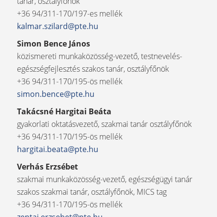
tanár, osztályfőnök
+36 94/311-170/197-es mellék
kalmar.szilard@pte.hu
Simon Bence János
közismereti munkaközösség-vezető, testnevelés-
egészségfejlesztés szakos tanár, osztályfőnök
+36 94/311-170/195-ös mellék
simon.bence@pte.hu
Takácsné Hargitai Beáta
gyakorlati oktatásvezető, szakmai tanár osztályfőnök
+36 94/311-170/195-ös mellék
hargitai.beata@pte.hu
Verhás Erzsébet
szakmai munkaközösség-vezető, egészségügyi tanár
szakos szakmai tanár, osztályfőnök, MICS tag
+36 94/311-170/195-ös mellék