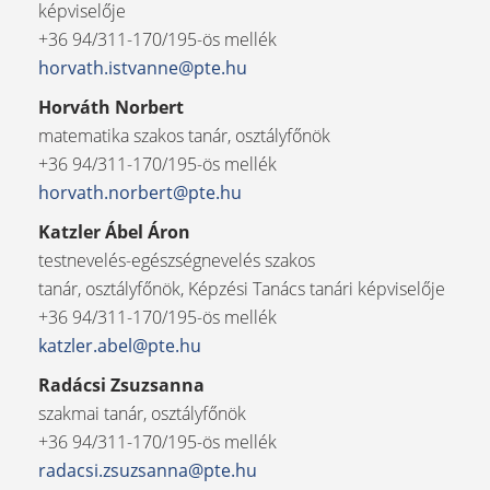
képviselője
+36 94/311-170/195-ös mellék
horvath.istvanne@pte.hu
Horváth Norbert
matematika szakos tanár, osztályfőnök
+36 94/311-170/195-ös mellék
horvath.norbert@pte.hu
Katzler Ábel Áron
testnevelés-egészségnevelés szakos
tanár, osztályfőnök, Képzési Tanács tanári képviselője
+36 94/311-170/195-ös mellék
katzler.abel@pte.hu
Radácsi Zsuzsanna
szakmai tanár, osztályfőnök
+36 94/311-170/195-ös mellék
radacsi.zsuzsanna@pte.hu