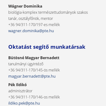
Wágner Dominika
biológia-komplex természettudományok szakos
tanár, osztályfőnök, mentor
+36 94/311-170/197-es mellék
wagner.dominika@pte.hu
Oktatást segítő munkatársak
Bütösné Magyar Bernadett
tanulmányi ügyintéző
+36 94/311-170/145-ös mellék
magyar.bernadett@pte.hu
Pék Ildikó
adminisztrátor
+36 94/311-170/146-os mellék
ildiko.pek@pte.hu