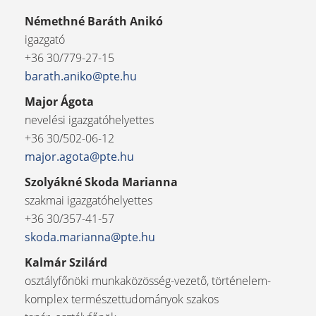
Némethné Baráth Anikó
igazgató
+36 30/779-27-15
barath.aniko@pte.hu
Major Ágota
nevelési igazgatóhelyettes
+36 30/502-06-12
major.agota@pte.hu
Szolyákné Skoda Marianna
szakmai igazgatóhelyettes
+36 30/357-41-57
skoda.marianna@pte.hu
Kalmár Szilárd
osztályfőnöki munkaközösség-vezető, történelem-
komplex természettudományok szakos