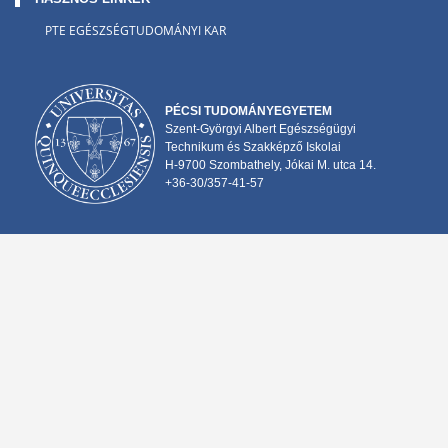
PTE EGÉSZSÉGTUDOMÁNYI KAR
PÉCSI TUDOMÁNYEGYETEM
Szent-Györgyi Albert Egészségügyi
Technikum és Szakképző Iskolai
H-9700 Szombathely, Jókai M. utca 14.
+36-30/357-41-57