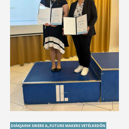
DIÁKJAINK SIKERE A„FUTURE MAKERS VETÉLKEDŐN