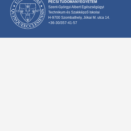
PÉCSI TUDOMÁNYEGYETEM
Szent-Györgyi Albert Egészségügyi
Technikum és Szakképző Iskolai
H-9700 Szombathely, Jókai M. utca 14.
+36-30/357-41-57