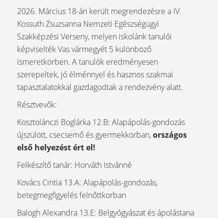
2026. Március 18-án került megrendezésre a IV.
Kossuth Zsuzsanna Nemzeti Egészségügyi
Szakképzési Verseny, melyen iskolánk tanulói
képviselték Vas vármegyét 5 különböző
ismeretkörben. A tanulók eredményesen
szerepeltek, jó élménnyel és hasznos szakmai
tapasztalatokkal gazdagodtak a rendezvény alatt.
Résztvevők:
Kosztolánczi Boglárka 12.B: Alapápolás-gondozás
újszülött, csecsemő és gyermekkorban,
országos
első helyezést ért el!
Felkészítő tanár: Horváth Istvánné
Kovács Cintia 13.A: Alapápolás-gondozás,
betegmegfigyelés felnőttkorban
Balogh Alexandra 13.E: Belgyógyászat és ápolástana