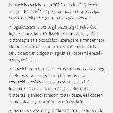
Iskolánk is csatlakozott a 2026. március 2–6. között
megrendezett PÉNZ7 programhoz, amelynek célja,
hogy a diákok pénzügyi tudatosságát fejlessze.
A foglalkozáson a pénzügyi biztonság témakörével
foglalkoztunk, különös figyelmet fordítva a digitális
biztonságra és a biztosítások szerepére a mindennapi
életben. A tanóra csoportmunkában zajlott, ahol a
tanulók aktívan dolgoztak együtt és közösen keresték
a megoldásokat.
A diákok három biztosítási formával ismerkedtek meg
részletesebben: a gépjármű-biztosítással, a
készülékbiztosítással és az utasbiztosítással. A
feladatok során esettanulmányokat elemeztek,
biztosítási ajánlatokat hasonlítottak össze, és közösen
döntöttek a legkedvezőbb lehetőségekről.
A foglalkozás végén egy játékos Kahoot-kvízzel zártuk