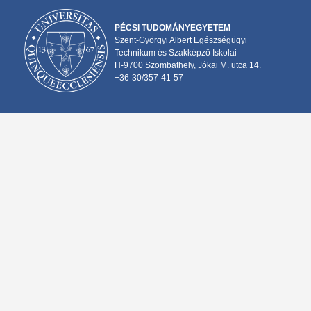
PÉCSI TUDOMÁNYEGYETEM
Szent-Györgyi Albert Egészségügyi
Technikum és Szakképző Iskolai
H-9700 Szombathely, Jókai M. utca 14.
+36-30/357-41-57