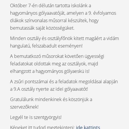
Október 7-én délután tartotta iskolánk a
hagyományos gólyaavatóját, amelyen a 9. évfolyamos
diákok színvonalas műsorral készültek, hogy
bemutassák saját közösségüket.
Minden osztály és osztályfőnök kitett magáért a vidám
hangulatú, felszabadult eseményen!
A bemutatkozó műsorokat követően ügyességi
feladatokat oldottak meg az osztályok, majd
elhangzott a hagyományos gólyaeskü is!
A zsűri pontszámai és a feladatok megoldásai alapján
a 9.A osztály nyerte az idei gólyaavatót!
Gratulálunk mindenkinek és köszönjük a
szervezőknek!
Legyél te is szentgyörgyis!
Képeket itt tudod megtekinteni:
ide kattints