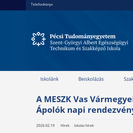
Telefonkönyv
Iskolánk
Beiskolázás
Sza
A MESZK Vas Vármegyei 
Ápolók napi rendezvén
2026.02.19
Hírek
Iskolai hírek