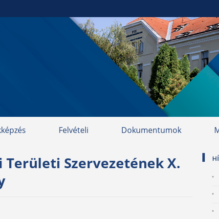
kképzés
Felvételi
Dokumentumok
M
Területi Szervezetének X.
H
y