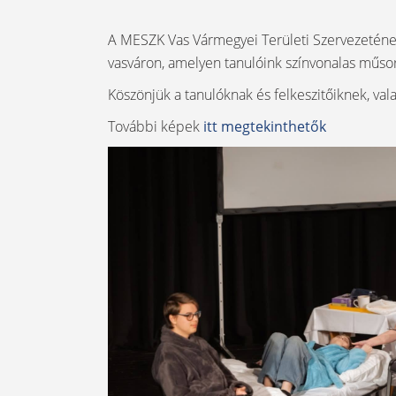
A MESZK Vas Vármegyei Területi Szervezetének
vasváron, amelyen tanulóink színvonalas műsor
Köszönjük a tanulóknak és felkeszitőiknek, val
További képek
itt megtekinthetők