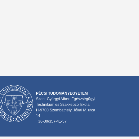
PÉCSI TUDOMÁNYEGYETEM
Szent-Györgyi Albert Egészségügyi
Technikum és Szakképző Iskolai
H-9700 Szombathely, Jókai M. utca
14.
+36-30/357-41-57