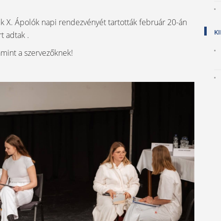
 X. Ápolók napi rendezvényét tartották február 20-án
K
t adtak .
amint a szervezőknek!